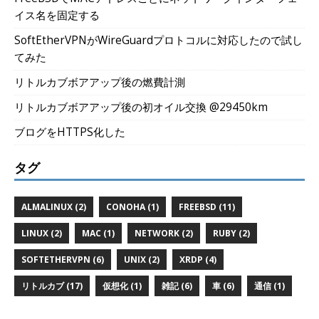
イス名を固定する
SoftEtherVPNがWireGuardプロトコルに対応したので試し
てみた
リトルカブボアアップ後の燃費計測
リトルカブボアアップ後の初オイル交換 @29450km
ブログをHTTPS化した
タグ
ALMALINUX (2)
CONOHA (1)
FREEBSD (11)
LINUX (2)
MAC (1)
NETWORK (2)
RUBY (2)
SOFTETHERVPN (6)
UNIX (2)
XRDP (4)
リトルカブ (17)
仮想化 (1)
雑記 (6)
車 (6)
通信 (1)