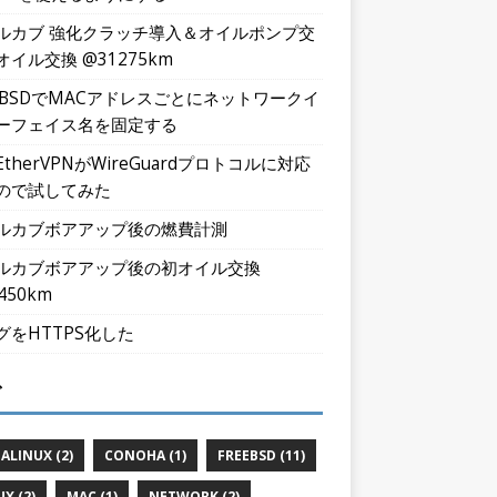
ルカブ 強化クラッチ導入＆オイルポンプ交
オイル交換 @31275km
eeBSDでMACアドレスごとにネットワークイ
ーフェイス名を固定する
tEtherVPNがWireGuardプロトコルに対応
ので試してみた
ルカブボアアップ後の燃費計測
ルカブボアアップ後の初オイル交換
450km
グをHTTPS化した
グ
ALINUX (2)
CONOHA (1)
FREEBSD (11)
UX (2)
MAC (1)
NETWORK (2)