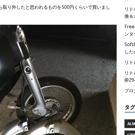
ら取り外したと思われるものを500円くらいで買いまし
リト
換＆
Fr
ンタ
Sof
した
リト
リト
@29
ブロ
タ
ALM
LIN