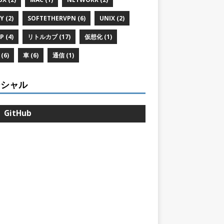
Y (2)
SOFTETHERVPN (6)
UNIX (2)
P (4)
リトルカブ (17)
仮想化 (1)
(6)
車 (6)
通信 (1)
ーシャル
GitHub