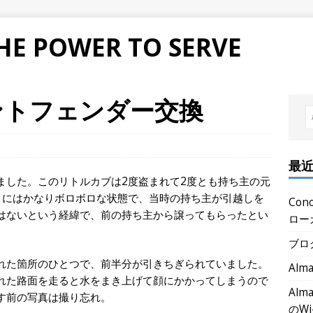
THE POWER TO SERVE
ントフェンダー交換
最
ました。このリトルカブは2度盗まれて2度とも持ち主の元
きにはかなりボロボロな状態で、当時の持ち主が引越しを
Co
はないという経緯で、前の持ち主から譲ってもらったとい
ロー
ブロ
れた箇所のひとつで、前半分が引きちぎられていました。
Alm
れた路面を走ると水をまき上げて顔にかかってしまうので
Alma
す前の写真は撮り忘れ。
のW